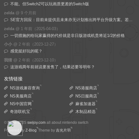
不能。但Switch2可以玩画质更差的Switch版
zelda
@
9 个月前
SE官方回应：目前未提供且未来亦无计划推出跨平台升级方案。若...
zelda
@
1 年前（2025-04-03）
一切措施的给玩家赢得的代价就是非日版游戏机贵将近1/2的价格
小小
@
2 年前（2023-12-27）
感觉挺好玩的呢？
我猜
@
2 年前（2023-12-10）
这游戏两年前就说要发售了，结果还要等明年？
友情链接
NS游戏兼容查询
NS港服商店
NS美服商店
NS日服商店
NS中国官网
麻雀加速器
奇游联机宝
木制品精选
© 2018-2025
swijoy.com
all about nintendo switch
Powered By
Z-Blog
Theme by
吉光片羽