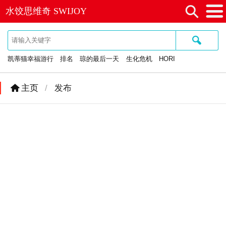
⚲
水饺思维奇 SWIJOY
≡
🔍
凯蒂猫幸福游行
排名
琼的最后一天
生化危机
HORI
主页
/
发布