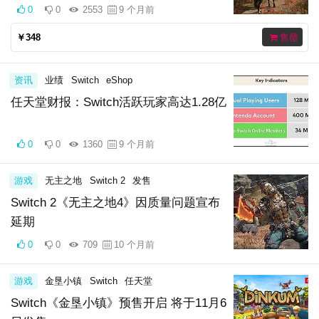
0
0
2553
9 个月前
￥348
售罄
资讯
业绩
Switch
eShop
任天堂财报：Switch活跃玩家高达1.28亿
0
0
1360
9 个月前
游戏
无主之地
Switch 2
发售
Switch 2《无主之地4》因质量问题宣布
延期
0
0
709
10 个月前
游戏
金垦小镇
Switch
任天堂
Switch《金垦小镇》预售开启 将于11月6