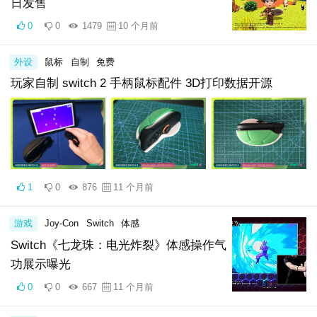
日发售
0
0
1479
10 个月前
外设
鼠标
自制
免费
玩家自制 switch 2 手柄鼠标配件 3D打印数据开源
1
0
876
11 个月前
游戏
Joy-Con
Switch
体感
Switch《七龙珠：电光炸裂》体感操作气
功展示曝光
0
0
667
11 个月前