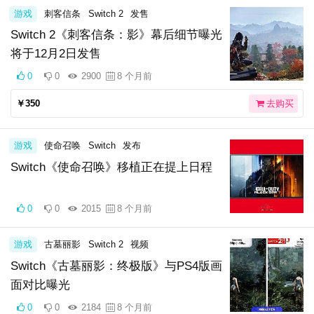
游戏
刺客信条
Switch 2
发售
Switch 2《刺客信条：影》幕后细节曝光
将于12月2日发售
0
0
2900
8 个月前
￥350
去购买
游戏
使命召唤
Switch
发布
Switch《使命召唤》移植正在提上日程
0
0
2015
8 个月前
游戏
古墓丽影
Switch 2
视频
Switch《古墓丽影：终极版》与PS4版画
面对比曝光
0
0
2184
8 个月前