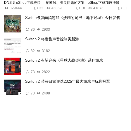
DNS 让eShop下载更快
柄断线、失灵问题的方案
eShop下载加速神器
329444
32
45859
18
41876
11
Switch卡牌肉鸽游戏《妖精的尾巴：地下迷城》今日发售
86
2933
Switch 2 将发售声音控制类新游
82
3182
Switch 2 有望迎来《星球大战·绝地》系列游戏
73
2822
Switch 2 荣获日媒评选2025年最火游戏与玩具冠军
73
2408