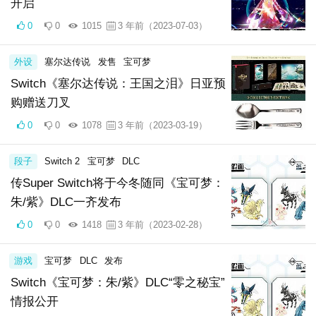
开启
0
0
1015
3 年前（2023-07-03）
外设
塞尔达传说
发售
宝可梦
Switch《塞尔达传说：王国之泪》日亚预
购赠送刀叉
0
0
1078
3 年前（2023-03-19）
段子
Switch 2
宝可梦
DLC
传Super Switch将于今冬随同《宝可梦：
朱/紫》DLC一齐发布
0
0
1418
3 年前（2023-02-28）
游戏
宝可梦
DLC
发布
Switch《宝可梦：朱/紫》DLC“零之秘宝”
情报公开