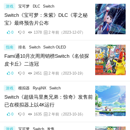
游戏
宝可梦
DLC
Switch
Switch《宝可梦：朱紫》DLC《零之秘
宝》最终预告片公布
0
0
1378
2 年前（2023-12-07）
指南
排名
Switch
Switch OLED
Fami通10月次周周销榜Switch《名侦探
皮卡丘》二连冠
0
0
2451
2 年前（2023-10-19）
游戏
模拟器
RyujiNX
Switch
Switch《超级马里奥兄弟：惊奇》发售前
已在模拟器上以4K运行
0
0
1635
2 年前（2023-10-16）
游戏
宝可梦
Switch
发售