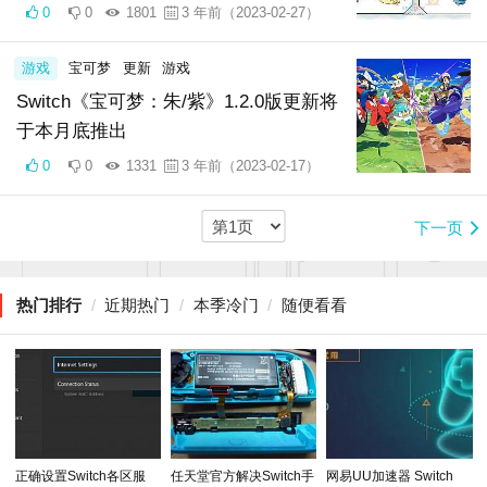
0
0
1801
3 年前（2023-02-27）
游戏
宝可梦
更新
游戏
Switch《宝可梦：朱/紫》1.2.0版更新将
于本月底推出
0
0
1331
3 年前（2023-02-17）
下一页
热门排行
/
近期热门
/
本季冷门
/
随便看看
正确设置Switch各区服
任天堂官方解决Switch手
网易UU加速器 Switch