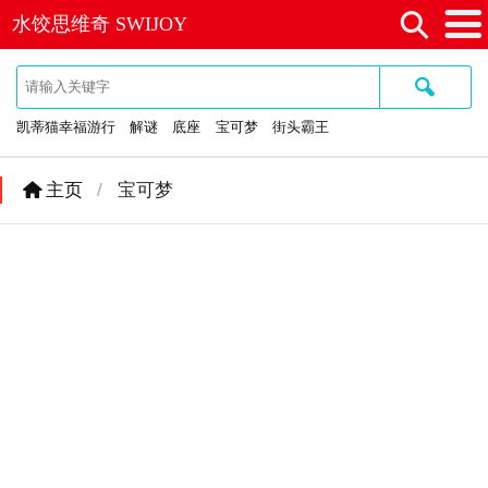
⚲
水饺思维奇 SWIJOY
≡
🔍
凯蒂猫幸福游行
解谜
底座
宝可梦
街头霸王
主页
/
宝可梦