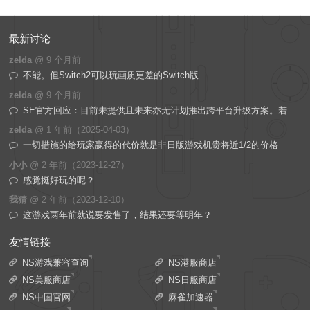
最新讨论
zelda
@
9 个月前
不能。但Switch2可以玩画质更差的Switch版
zelda
@
9 个月前
SE官方回应：目前未提供且未来亦无计划推出跨平台升级方案。若...
zelda
@
1 年前（2025-04-03）
一切措施的给玩家赢得的代价就是非日版游戏机贵将近1/2的价格
小小
@
2 年前（2023-12-27）
感觉挺好玩的呢？
我猜
@
2 年前（2023-12-10）
这游戏两年前就说要发售了，结果还要等明年？
友情链接
NS游戏兼容查询
NS港服商店
NS美服商店
NS日服商店
NS中国官网
麻雀加速器