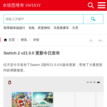
⚲
水饺思维奇 SWIJOY
≡
🔍
凯蒂猫幸福游行
充电
异度神剑
马里奥赛车
方舟
主页
/
资讯
/
详情
A-
A+
Switch 2 v21.0.0 更新今日发布
任天堂
今天
发布了Switch 2固件21.0.0大版本更新，带来了大量更新
内容调整修复。