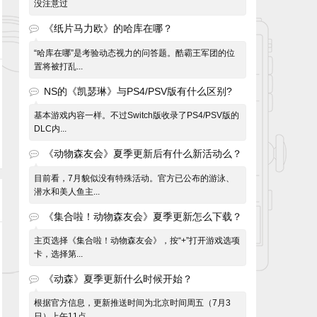
没注意过
《纸片马力欧》的哈库在哪？
“哈库在哪”是考验动态视力的问答题。酷霸王军团的位
置将被打乱...
NS的《凯瑟琳》与PS4/PSV版有什么区别?
基本游戏内容一样。不过Switch版收录了PS4/PSV版的
DLC内...
《动物森友会》夏季更新后有什么新活动么？
目前看，7月貌似没有特殊活动。官方已公布的游泳、
潜水和美人鱼主...
《集合啦！动物森友会》夏季更新怎么下载？
主页选择《集合啦！动物森友会》，按“+”打开游戏选项
卡，选择第...
《动森》夏季更新什么时候开始？
根据官方信息，更新推送时间为北京时间周五（7月3
日）上午11点。