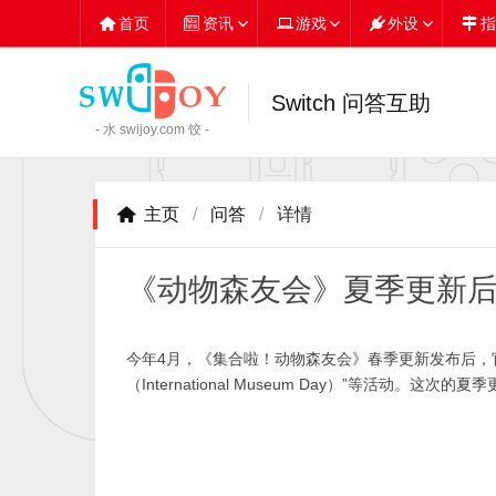
首页
资讯
游戏
外设
指
Switch 问答互助
- 水 swijoy.com 饺 -
主页
/
问答
/
详情
《动物森友会》夏季更新
今年4月，《集合啦！动物森友会》春季更新发布后，官方先
（International Museum Day）”等活动。这