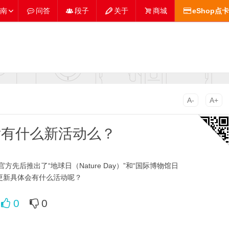
南
问答
段子
关于
商城
eShop点卡
A-
A+
后有什么新活动么？
后推出了“地球日（Nature Day）”和“国际博物馆日
次的夏季更新具体会有什么活动呢？
0
0