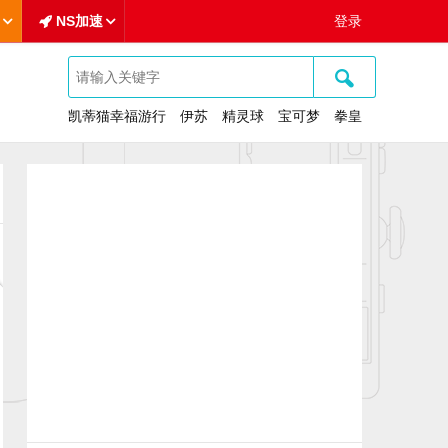
NS加速
登录
🔍
凯蒂猫幸福游行
伊苏
精灵球
宝可梦
拳皇