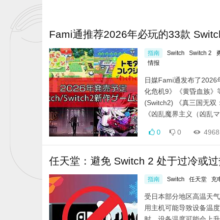
Fami通推荐2026年必玩的33款 Switch 
指南
Switch
Switch 2
情报
日媒Fami通发布了2026
化危机9》《黄昏血族》等大
(Switch2) 《真三国无双
《凶乱魔界主义（凶乱マカ
0
0
4968
任天堂：避免 Switch 2 处于过冷或
指南
Switch
任天堂
充
受日本部分地区高温天气
用主机可能导致设备温度升高
时，设备温度可能会上升