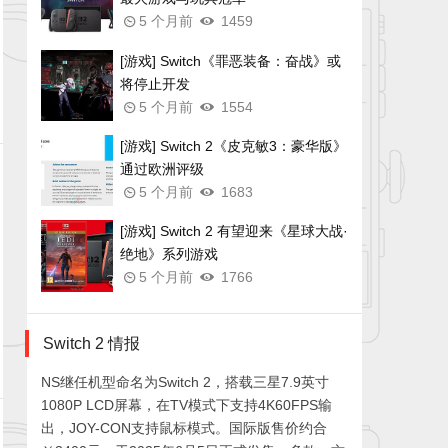
5 个月前
1459
[游戏] Switch《罪恶装备：奋战》或
将停止开发
5 个月前
1554
[游戏] Switch 2《皮克敏3：豪华版》
通过欧洲评级
5 个月前
1683
[游戏] Switch 2 有望迎来《星球大战·
绝地》系列游戏
5 个月前
1766
Switch 2 情报
NS继任机型命名为Switch 2，搭载三星7.9英寸
1080P LCD屏幕，在TV模式下支持4K60FPS输
出，JOY-CON支持鼠标模式。国际版售价约合