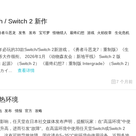
/ Switch 2 新作
勇者斗恶龙
发售
发布
宝可梦
怪物猎人
最终幻想
游戏
火焰纹章
生化危机
年必玩的33款Switch/Switch 2新游戏，《勇者斗恶龙7：重制版》《生
作领衔。 2026年1月 《动物森友会：新地平线》 Switch 2 版
：起源》（Switch 2） 《最终幻想7：重制版 Intergrade》（Switch 2）
イ...
查看详情
7 个月前
过热环境
电
发布
情报
官方
攻略
影响，任天堂在日本社交媒体发布声明，提醒玩家：在“高温环境”中使
，进而引发“故障”。在高温环境中使用任天堂Switch或Switch 2
。这有可能导致故障，因此请在5–35°C的环境中使用设备。近期多地