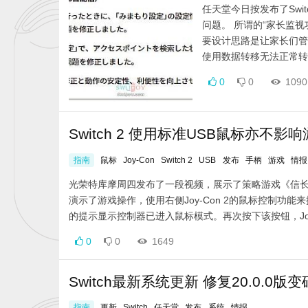
任天堂今日按发布了Swi
问题。 所谓的“家长监视
要设计思路是让家长们管控
使用数据转移无法正常转
0
0
1090
Switch 2 使用标准USB鼠标亦不影
指南
鼠标
Joy-Con
Switch 2
USB
发布
手柄
游戏
情报
光荣特库摩周四发布了一段视频，展示了策略游戏《信长之野
演示了游戏操作，使用右侧Joy-Con 2的鼠标控制功能来
的提示显示控制器已进入鼠标模式。再次按下该按钮，Joy-Co
0
0
1649
Switch最新系统更新 修复20.0.0版
指南
更新
Switch
任天堂
发布
系统
情报