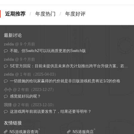
近期推荐
/
年度热门
/
年度好评
最新讨论
zelda
@
9 个月前
不能。但Switch2可以玩画质更差的Switch版
zelda
@
9 个月前
SE官方回应：目前未提供且未来亦无计划推出跨平台升级方案。若...
zelda
@
1 年前（2025-04-03）
一切措施的给玩家赢得的代价就是非日版游戏机贵将近1/2的价格
小小
@
2 年前（2023-12-27）
感觉挺好玩的呢？
我猜
@
2 年前（2023-12-10）
这游戏两年前就说要发售了，结果还要等明年？
友情链接
NS游戏兼容查询
NS港服商店