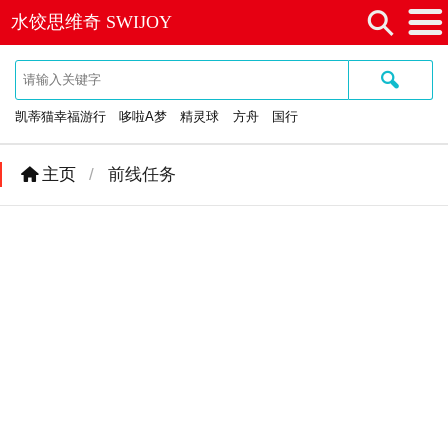
⚲
水饺思维奇 SWIJOY
≡
🔍
凯蒂猫幸福游行
哆啦A梦
精灵球
方舟
国行
主页
/
前线任务