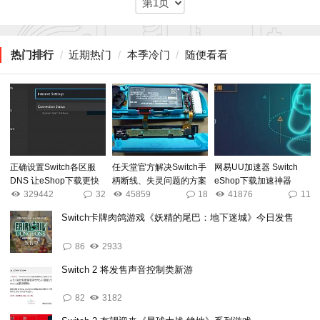
热门排行
/
近期热门
/
本季冷门
/
随便看看
正确设置Switch各区服
任天堂官方解决Switch手
网易UU加速器 Switch
DNS 让eShop下载更快
柄断线、失灵问题的方案
eShop下载加速神器
329442
32
45859
18
41876
11
Switch卡牌肉鸽游戏《妖精的尾巴：地下迷城》今日发售
86
2933
Switch 2 将发售声音控制类新游
82
3182