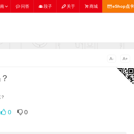
南
问答
段子
关于
商城
eShop点卡
A-
A+
吗？
呢？
0
0