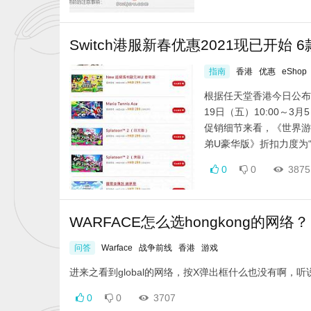
Switch港服新春优惠2021现已开始 
指南
香港
优惠
eShop
根据任天堂香港今日公布的消
19日（五）10:00～
促销细节来看，《世界游戏
弟U豪华版》折扣力度为“-3
0
0
3875
WARFACE怎么选hongkong的网络？
问答
Warface
战争前线
香港
游戏
进来之看到global的网络，按X弹出框什么也没有啊，听
0
0
3707