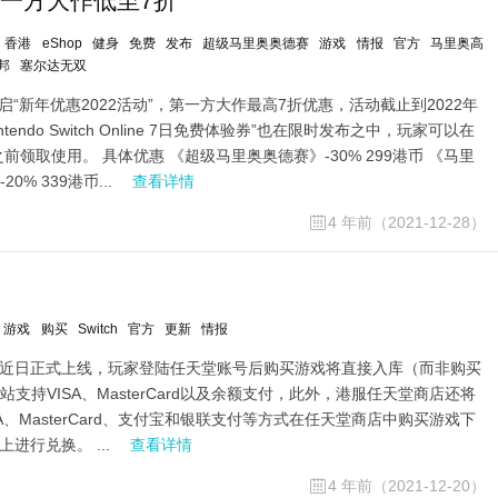
 第一方大作低至7折
香港
eShop
健身
免费
发布
超级马里奥奥德赛
游戏
情报
官方
马里奥高
邦
塞尔达无双
现已开启“新年优惠2022活动”，第一方大作最高7折优惠，活动截止到2022年
ntendo Switch Online 7日免费体验券”也在限时发布之中，玩家可以在
59之前领取使用。 具体优惠 《超级马里奥奥德赛》-30% 299港币 《马里
% 339港币...
查看详情
4 年前（2021-12-28）
游戏
购买
Switch
官方
更新
情报
op近日正式上线，玩家登陆任天堂账号后购买游戏将直接入库（而非购买
支持VISA、MasterCard以及余额支付，此外，港服任天堂商店还将
A、MasterCard、支付宝和银联支付等方式在任天堂商店中购买游戏下
上进行兑换。 ...
查看详情
4 年前（2021-12-20）