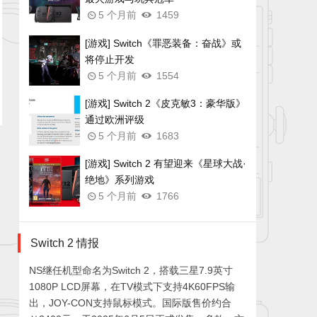
5 个月前
1459
[游戏] Switch《罪恶装备：奋战》或
将停止开发
5 个月前
1554
[游戏] Switch 2《皮克敏3：豪华版》
通过欧洲评级
5 个月前
1683
[游戏] Switch 2 有望迎来《星球大战·
绝地》系列游戏
5 个月前
1766
Switch 2 情报
NS继任机型命名为Switch 2，搭载三星7.9英寸
1080P LCD屏幕，在TV模式下支持4K60FPS输
出，JOY-CON支持鼠标模式。国际版售价约合