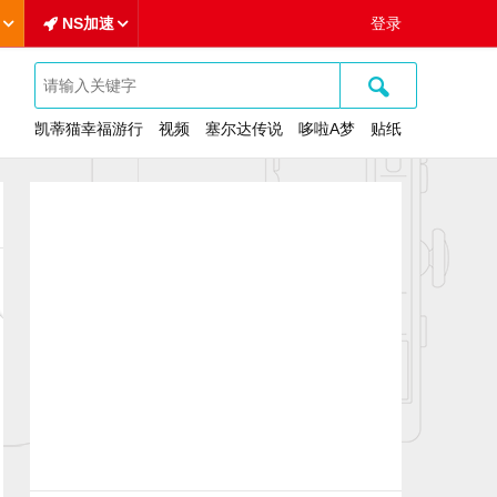
NS加速
登录
🔍
凯蒂猫幸福游行
视频
塞尔达传说
哆啦A梦
贴纸