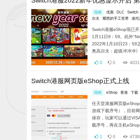
Switch港服2022新年优惠显示开启
指南
优惠
DLC
Switch
尔夫
耀西的手工世界
迷托
Switch港服eShop
1月11日9：59。此外“Ni
2022年1月10日23：
奥高尔夫：超级冲冲冲》-20
0
0
4031
Switch港服网页版eShop正式上线
指南
eShop
香港
下载
任天堂港服网页版eSh
游戏下载序号），目前网站
保存，玩家可以通过VIS
载序号，再在主机eShop
1
0
4738