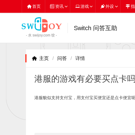
首页
资讯
游戏
外设
指
Switch 问答互助
- 水 swijoy.com 饺 -
主页
/
问答
/
详情
港服的游戏有必要买点卡
港服貌似支持支付宝，用支付宝买便宜还是点卡便宜