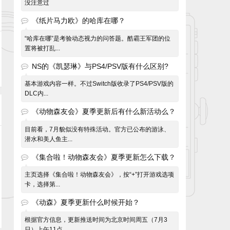
没注意过
《纸片马力欧》的哈库在哪？
“哈库在哪”是考验动态视力的问答题。酷霸王军团的位
置将被打乱...
NS的《凯瑟琳》与PS4/PSV版有什么区别?
基本游戏内容一样。不过Switch版收录了PS4/PSV版的
DLC内...
《动物森友会》夏季更新后有什么新活动么？
目前看，7月貌似没有特殊活动。官方已公布的游泳、
潜水和美人鱼主...
《集合啦！动物森友会》夏季更新怎么下载？
主页选择《集合啦！动物森友会》，按“+”打开游戏选项
卡，选择第...
《动森》夏季更新什么时候开始？
根据官方信息，更新推送时间为北京时间周五（7月3
日）上午11点。