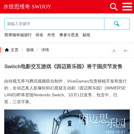
⚲
水饺思维奇 SWIJOY
≡
🔍
凯蒂猫幸福游行
排名
外壳
勇者斗恶龙
贴纸
主页
/
游戏
/
详情
A-
A+
Switch电影交互游戏《因迈斯乐园》将于国庆节发售
由动视无界与腾讯视频联合制作，VIvaGames负责移植开发和发行
的，全动态真人影像轻科幻悬疑互动剧《因迈斯乐园》(IMMERSE
LAND)即将登陆Nintendo Switch。10月1日发售，包含中、日、
英，三语字幕。