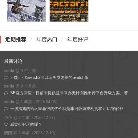
近期推荐
/
年度热门
/
年度好评
最新讨论
zelda
@
9 个月前
不能。但Switch2可以玩画质更差的Switch版
zelda
@
9 个月前
SE官方回应：目前未提供且未来亦无计划推出跨平台升级方案。若...
zelda
@
1 年前（2025-04-03）
一切措施的给玩家赢得的代价就是非日版游戏机贵将近1/2的价格
小小
@
2 年前（2023-12-27）
感觉挺好玩的呢？
我猜
@
2 年前（2023-12-10）