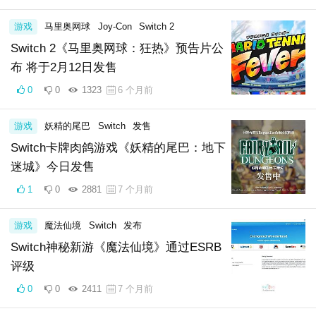
游戏
马里奥网球
Joy-Con
Switch 2
Switch 2《马里奥网球：狂热》预告片公
布 将于2月12日发售
0
0
1323
6 个月前
游戏
妖精的尾巴
Switch
发售
Switch卡牌肉鸽游戏《妖精的尾巴：地下
迷城》今日发售
1
0
2881
7 个月前
游戏
魔法仙境
Switch
发布
Switch神秘新游《魔法仙境》通过ESRB
评级
0
0
2411
7 个月前