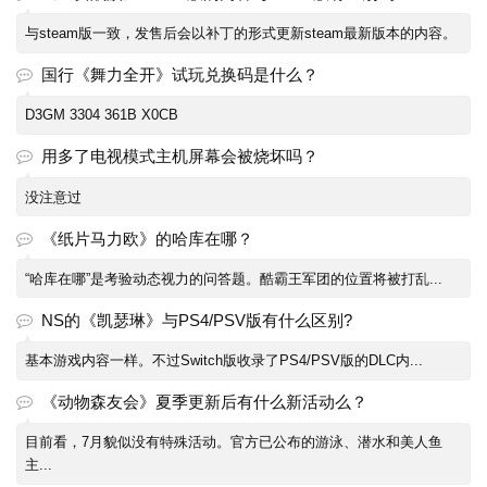
与steam版一致，发售后会以补丁的形式更新steam最新版本的内容。
国行《舞力全开》试玩兑换码是什么？
D3GM 3304 361B X0CB
用多了电视模式主机屏幕会被烧坏吗？
没注意过
《纸片马力欧》的哈库在哪？
“哈库在哪”是考验动态视力的问答题。酷霸王军团的位置将被打乱...
NS的《凯瑟琳》与PS4/PSV版有什么区别?
基本游戏内容一样。不过Switch版收录了PS4/PSV版的DLC内...
《动物森友会》夏季更新后有什么新活动么？
目前看，7月貌似没有特殊活动。官方已公布的游泳、潜水和美人鱼
主...