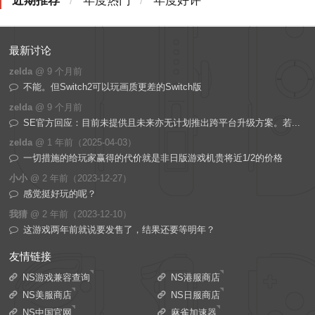
近期推荐
/
年度热门
/
年度好评
最新讨论
zelda
@
9 个月前
不能。但Switch2可以玩画质更差的Switch版
zelda
@
9 个月前
SE官方回应：目前未提供且未来亦无计划推出跨平台升级方案。若...
zelda
@
1 年前（2025-04-03）
一切措施的给玩家赢得的代价就是非日版游戏机贵将近1/2的价格
小小
@
2 年前（2023-12-27）
感觉挺好玩的呢？
我猜
@
2 年前（2023-12-10）
这游戏两年前就说要发售了，结果还要等明年？
友情链接
NS游戏兼容查询
NS港服商店
NS美服商店
NS日服商店
NS中国官网
麻雀加速器