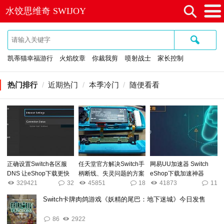
⚲
水饺思维奇 SWIJOY
≡
🔍
凯蒂猫幸福游行
火焰纹章
你裁我剪
喷射战士
家长控制
热门排行
/
近期热门
/
本季冷门
/
随便看看
正确设置Switch各区服
任天堂官方解决Switch手
网易UU加速器 Switch
DNS 让eShop下载更快
柄断线、失灵问题的方案
eShop下载加速神器
329421
32
45851
18
41873
11
Switch卡牌肉鸽游戏《妖精的尾巴：地下迷城》今日发售
86
2922